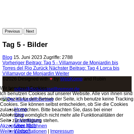
Previous
Next
Tag 5 - Bilder
Blog
15. Juni 2023
Zugriffe: 2788
Vorheriger Beitrag: Tag 5 - Villamayor de Monjardin bis
Torres del Rio
Zurück
Nächster Beitrag: Tag 4 Lorca bis
Villamayor de Monjardin
Weiter
©2026 Designed with
♥
by
WebKomp
and Robin
Wir benutzen Cookies
robin@derkarussellbremser.de
Ich benutzen Cookies auf unserer Website. Alle von ihnen sind
essenziell für den Betrieb der Seite, ich benutze keine Tracking
Cookies. Sie können selbst entscheiden, ob Sie die Cookies
Home
zulassen möchten. Bitte beachten Sie, dass bei einer
Blog
Ablehnung womöglich nicht mehr alle Funktionalitäten der
Traumreisen
Seite zur Verfügung stehen.
Über Mich
Akzeptieren
Ablehnen
Wieso?
Weitere Informationen
|
Impressum